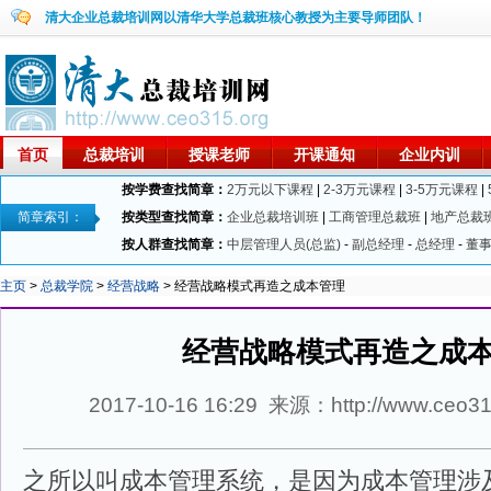
清大企业总裁培训网以清华大学总裁班核心教授为主要导师团队！
首页
总裁培训
授课老师
开课通知
企业内训
按学费查找简章：
2万元以下课程
|
2-3万元课程
|
3-5万元课程
|
简章索引：
按类型查找简章：
企业总裁培训班
|
工商管理总裁班
|
地产总裁
按人群查找简章：
中层管理人员(总监)
-
副总经理
-
总经理
-
董
主页
>
总裁学院
>
经营战略
> 经营战略模式再造之成本管理
经营战略模式再造之成
2017-10-16 16:29 来源：http://www.ceo
之所以叫成本
管理
系统，是因为成本
管理
涉