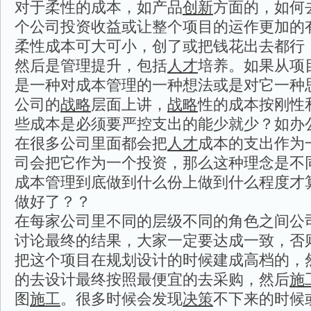
对于柔性的成本，如产品
创新
方面的，如何
个公司投资收益或让整个项目的运作更加的
柔性成本可大可小，创了或把钱花出去都行
然后是管理提升，包括
人才
培养。如果从项
是一种对成本管理的一种想法或是对它一种
公司的
战略
层面上讲，
战略
性的成本按刚性
些成本是必须要严控支出的能少就少？如办
在很多公司里面都会把
人才
成本的支出作为
司会把它作为一个投资，那么这种理念是不
成本管理到底做到什么份上做到什么程度才
做好了？？
在每家公司里不同的层级不同的角色之间公
讨论最终的结果，大家一定要达成一致，否
把这个项目在规划设计的时候建成高档的，
的去设计最终按照最便宜的去采购，然后
施
图
施工
。很多时候会发现
决策
不下来的时候