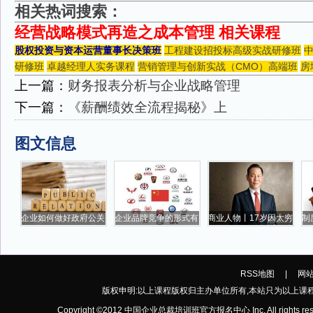
相关热词搜索：
经营战略模式再造之成本管理 相关课程
股权投资与资本运营董事长决策班
工程建设招投标高级实战研修班
研修班
卓越经理人实务课程
营销管理与创新实战（CMO）高端班
房
上一篇：
财务报表分析与企业战略管理
下一篇：
《薪酬绩效全流程揭秘》上
图文信息
企业如何做好政府公关
企业品牌竞争的形式有
商业人物丨17岁因太穷
制
RSS地图
|
网
版权申明:以上课程版权归主办单位所有,本站只为以上课
Copyright ©2012 中国企业总裁培训班官方报名中心 Inc. All rights res