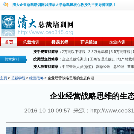
清大企业总裁培训网以清华大学总裁班核心教授为主要导师团队！
首页
总裁培训
授课老师
开课通知
企业内训
按学费查找简章：
2万元以下课程
|
2-3万元课程
|
3-5万元课程
|
简章索引：
按类型查找简章：
企业总裁培训班
|
工商管理总裁班
|
地产总裁
按人群查找简章：
中层管理人员(总监)
-
副总经理
-
总经理
-
董
主页
>
总裁学院
>
经营战略
> 企业经营战略思维的生态内涵
企业经营战略思维的生
2016-10-10 09:57 来源：http://www.ceo