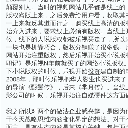
颠覆别人。当时的视频网站几乎都是线上的
版权盗版上来，之后免费给用户看，收取其
一上来就反其道而行之，购买线上高清的版权
始介入进来，要求线上必须有版权。当线上
候，线下的人说版权都被乐视买走了，所以
一块也是机缘巧合，版权分销赚了很多钱。
网站开始注重版权，然后乐视开始买小说版
职记》是乐视N年前就买了的网络小说版权
下小说版权的时候，乐视开始
投资
建自制的
2008年，那时候乐视把华人影业也买进来
的导演《甄鬟传》，后来《芈月传》。当线
影公司的时候，乐视开始往自媒硬件这方面
我之所以对两个的做法企业感兴趣，是因为
于今天战略思维内涵变化界定的想法。对于
而言，具有生态内涵是其核心关键，包括两